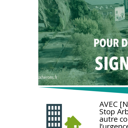
AVEC [N
Stop Ar
autre co
l’urgenc