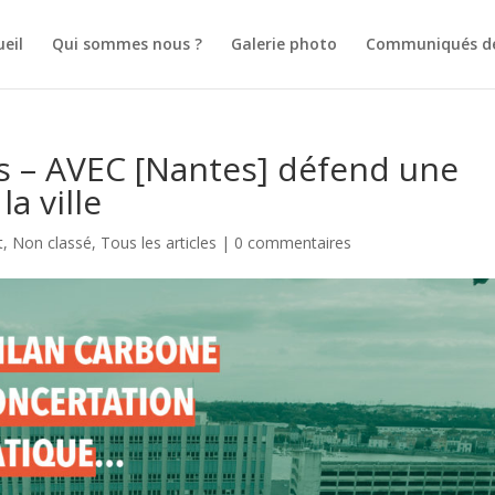
ueil
Qui sommes nous ?
Galerie photo
Communiqués de
s – AVEC [Nantes] défend une
a ville
t
,
Non classé
,
Tous les articles
|
0 commentaires