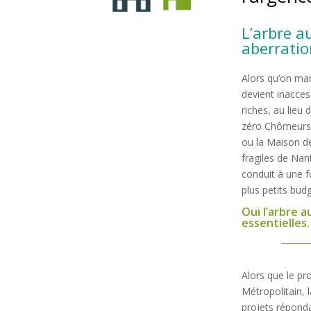
L’arbre a
aberration
Alors qu’on man
devient inacces
riches, au lieu 
zéro Chômeurs 
ou la Maison des
fragiles de Nan
conduit à une f
plus petits budg
Oui l’arbre 
essentielles.
Alors que le pr
Métropolitain, l
projets répondan