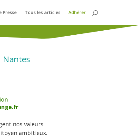
 Presse
Tous les articles
Adhérer
 à Nantes
ion
nge.fr
gent nos valeurs
citoyen ambitieux.