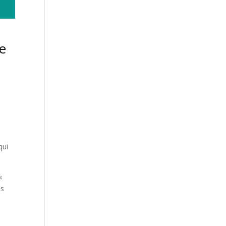
e
»
qui
«
ns