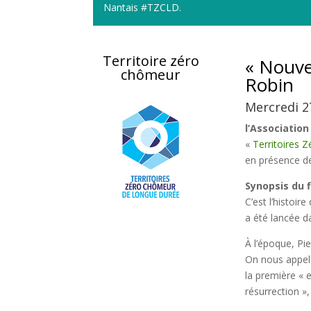
Nantais #TZCLD.
Territoire zéro
« Nouve
chômeur
Robin
Mercredi 2
l’Associatio
«
Territoires
en présence de
Synopsis du f
C’est l’histoi
a été lancée d
À l’époque, Pie
On nous appelai
la première « e
résurrection », 