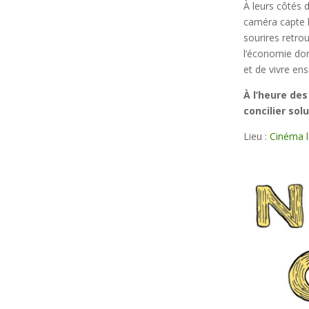
À leurs côtés 
caméra capte l
sourires retro
l’économie dom
et de vivre en
À l’heure des
concilier sol
Lieu :
Cinéma 