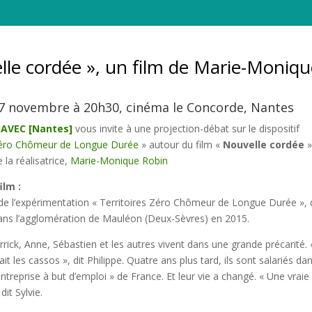
lle cordée », un film de Marie-Moniqu
7 novembre à 20h30, cinéma le Concorde, Nantes
n
AVEC [Nantes]
vous invite à une projection-débat sur le dispositif
 Zéro Chômeur de Longue Durée
» autour du film «
Nouvelle cordée
 la réalisatrice,
Marie-Monique Robin
ilm :
re de l’expérimentation « Territoires Zéro Chômeur de Longue Durée », 
ans l’agglomération de Mauléon (Deux-Sèvres) en 2015.
rrick, Anne, Sébastien et les autres vivent dans une grande précarité. 
t les cassos », dit Philippe. Quatre ans plus tard, ils sont salariés da
ntreprise à but d’emploi » de France. Et leur vie a changé. « Une vraie
dit Sylvie.