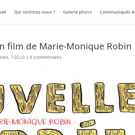
ueil
Qui sommes nous ?
Galerie photo
Communiqués de
un film de Marie-Monique Robin
icles
,
TZCLD
|
0 commentaires