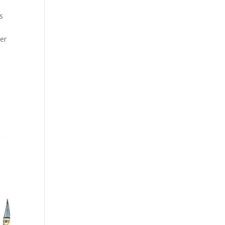
s
ler