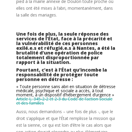
pied à la mairie annexe de Doulon toute proche où
elles ont été mises à l’abri, momentanément, dans
la salle des mariages.
Une fois de plus, la seule réponse des
services de l’État, face à la précarité et
la vulnérabilité de ces personnes
exilé.e.s et réfugié.e.s à Nantes, a été la
brutalité d’une opération de police
totalement disproportionnée par
rapport à la situation.
Pourtant, c’est à l’État qu’incombe la
responsabilité de protéger toute
personne en détresse :
« Toute personne sans abri en situation de détresse
médicale, psychique et sociale a accès, à tout
moment, à un dispositif d’hébergement d’urgence »
Article L. 345-2-2 et 2-3 du Code de l’action sociale
et des familles
Aussi, nous demandons – une fois de plus -, que le
droit s’applique et que l’État remplisse la mission qui
est la sienne, ce qui est loin d’être le cas alors que
son action devrait répondre au plus élémentaire